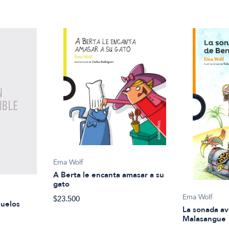
Ema Wolf
A Berta le encanta amasar a su
gato
Ema Wolf
$23.500
ñuelos
La sonada a
Malasangue