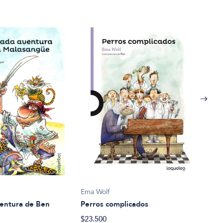
Ema 
Filo
Ema Wolf
$24.
ventura de Ben
Perros complicados
$23.500