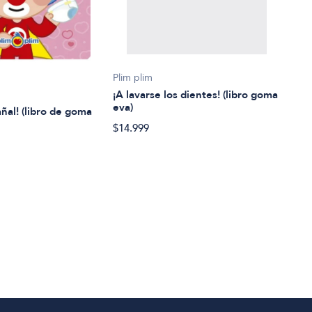
Lore
Plim plim
¡A vi
¡A lavarse los dientes! (libro goma
eva)
añal! (libro de goma
$32.
$14.999