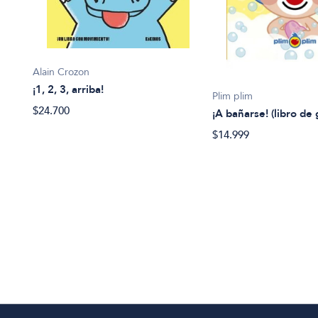
Alain Crozon
¡1, 2, 3, arriba!
Plim plim
$24.700
¡A bañarse! (libro de
$14.999