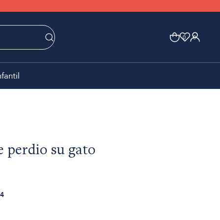
0
0
nfantil
e perdio su gato
4