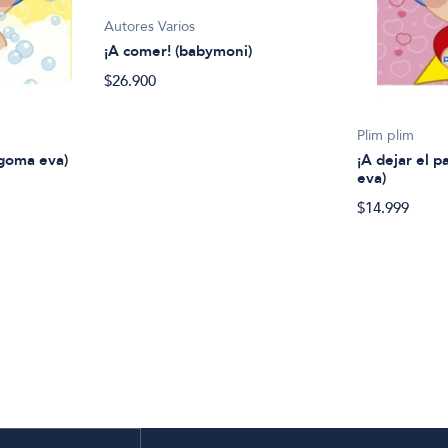
Autores Varios
¡A comer! (babymoni)
$26.900
Plim plim
 goma eva)
¡A dejar el p
eva)
$14.999