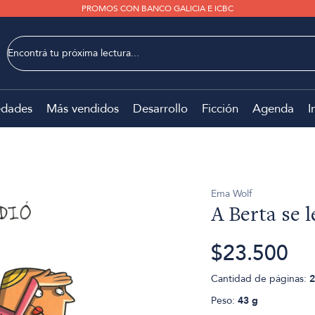
PROMOS CON BANCO GALICIA E ICBC
dades
Más vendidos
Desarrollo
Ficción
Agenda
I
Ema Wolf
A Berta se l
$23.500
Cantidad de páginas:
2
Peso:
43 g