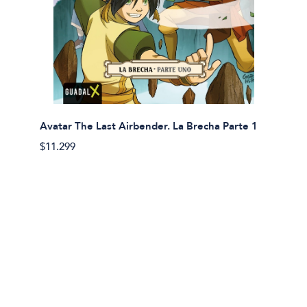
Avatar The Last Airbender. La Brecha Parte 1
Avatar
$11.299
$11.29