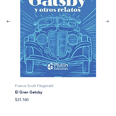
Francis Scott Fitzgerald
El Gran Gatsby
Francis
$31.160
Los res
$23.90