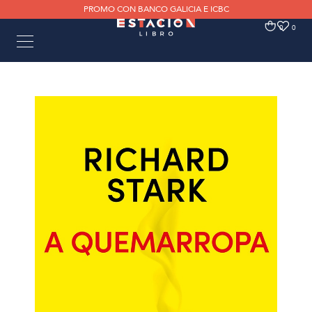
PROMO CON BANCO GALICIA E ICBC
0
0