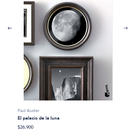
Paul Auster
Paul Au
El palacio de la luna
El pais
$26.900
$24.90