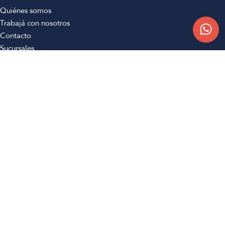
Quiénes somos
Trabajá con nosotros
Contacto
Sucursales
Compra Online
Atención al cliente
Preguntas frecuentes
Términos y condiciones
Botón de arrepentimiento