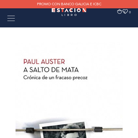
PROMO CON BANCO GALICIA E ICBC
0
0