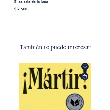
El palacio de la luna
El pais
$26.900
$24.90
También te puede interesar