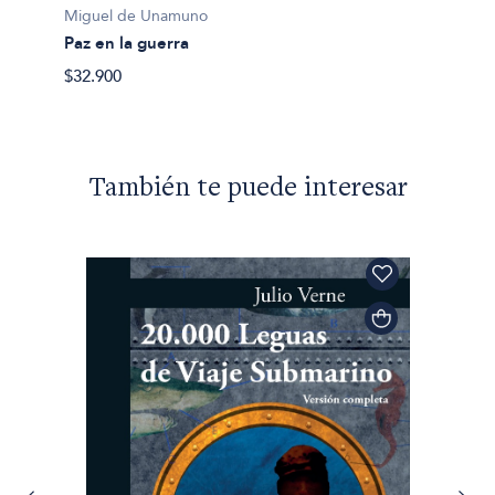
Nuevo
Miguel de Unamuno
$30.85
Paz en la guerra
$32.900
También te puede interesar