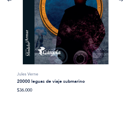
Autores
Jules Verne
Antolo
20000 leguas de viaje submarino
$18.30
$36.000