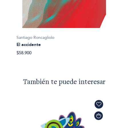
Santiag
La pe
Santiago Roncagliolo
El accidente
$46.49
$58.900
También te puede interesar