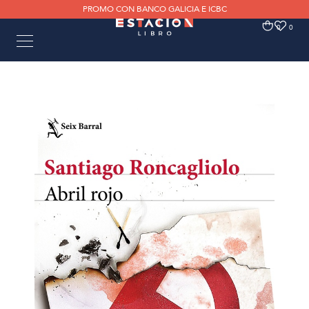
PROMO CON BANCO GALICIA E ICBC
0
0