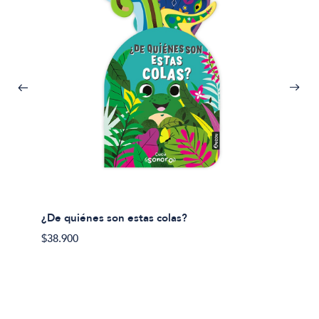
¿De quiénes son estas colas?
¿De qu
$38.900
$38.90