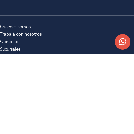
Quiénes somos
Trabajá con nosotros
Contacto
Sucursales
Compra Online
Atención al cliente
Preguntas frecuentes
Términos y condiciones
Botón de arrepentimiento