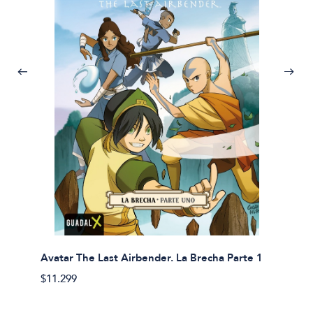
Avatar The Last Airbender. La Brecha Parte 1
Avatar
$11.299
$11.29