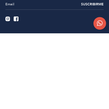
SUSCRIBIRME
Quiénes somos
Trabajá con nosotros
Contacto
Sucursales
Compra Online
Atención al cliente
Preguntas frecuentes