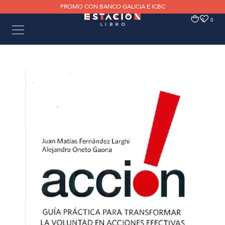
PROMO CON BANCO GALICIA E ICBC
0
0