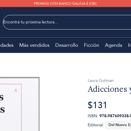
PROMOS CON BANCO GALICIA E ICBC
dades
Más vendidos
Desarrollo
Ficción
Agenda
I
Laura Gutman
Adicciones y
$131
ISBN:
978-987609338-
Editorial: