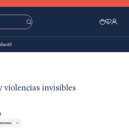
0
0
nfantil
 violencias invisibles
5