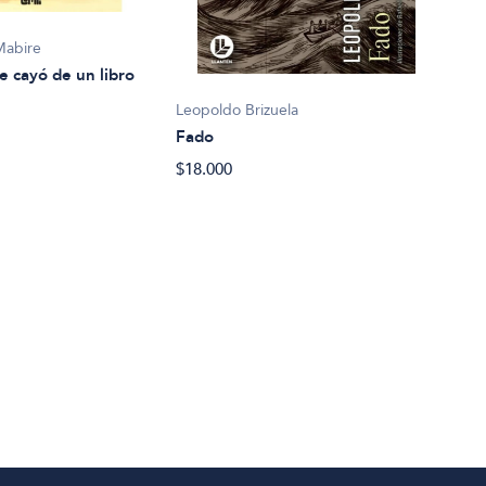
Mabire
e cayó de un libro
Leopoldo Brizuela
Fado
Eliz
$18.000
La c
$27.