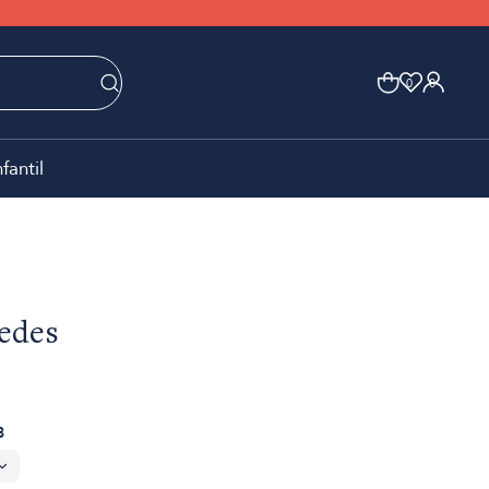
0
0
nfantil
edes
8