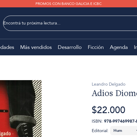
PROMOS CON BANCO GALICIA E ICBC
dades
Más vendidos
Desarrollo
Ficción
Agenda
I
Leandro Delgado
Adios Diom
$22.000
ISBN:
978-997469987-
Editorial: