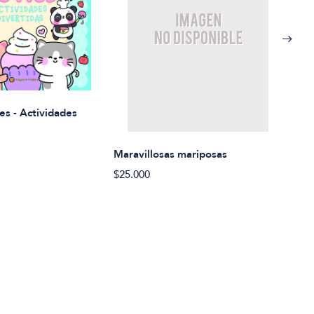
Rued
es - Actividades
$21.
Maravillosas mariposas
$25.000