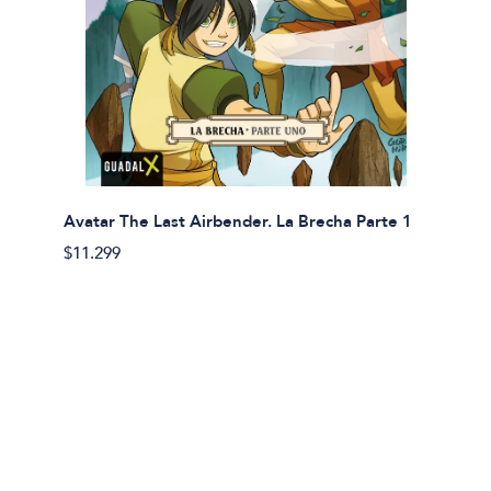
Avatar The Last Airbender. La Brecha Parte 1
Avatar
$11.299
$11.29