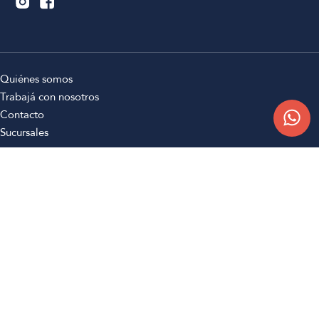
Quiénes somos
Trabajá con nosotros
Contacto
Sucursales
Compra Online
Atención al cliente
Preguntas frecuentes
Términos y condiciones