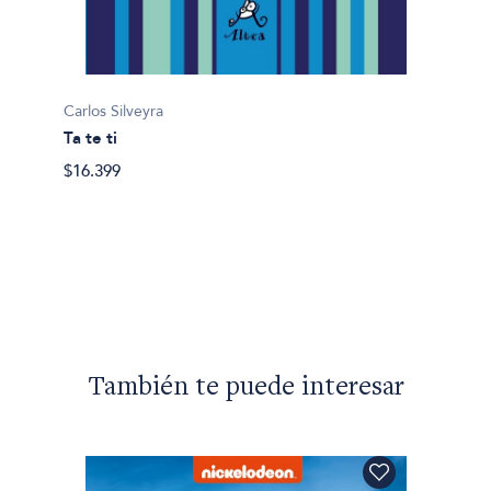
Carlos Silveyra
Ta te ti
$16.399
Carlos 
Coplas
$11.00
También te puede interesar