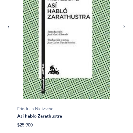
Friedrich Nietzsche
Friedri
Asi hablo Zarathustra
La Gen
$25.900
$32.00