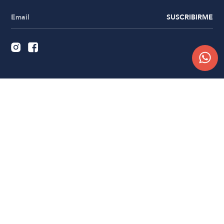
SUSCRIBIRME
Quiénes somos
Trabajá con nosotros
Contacto
Sucursales
Compra Online
Atención al cliente