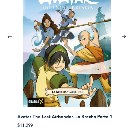
Avatar The Last Airbender. La Brecha Parte 1
Avatar
$11.299
$11.29