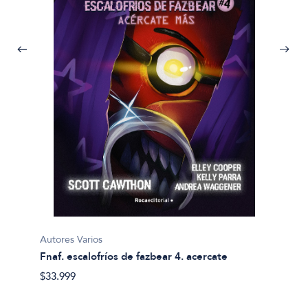
Autores
Clasic
$31.99
Autores Varios
a y
Fnaf. escalofríos de fazbear 4. acercate
$33.999