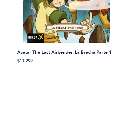
Avatar The Last Airbender. La Brecha Parte 1
Avatar
$11.299
$11.29