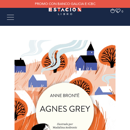
PROMO CON BANCO GALICIA E ICBC
0
0