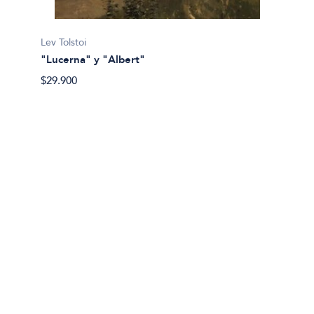
Stefan
Lev Tolstoi
«Oblig
"Lucerna" y "Albert"
$30.90
$29.900