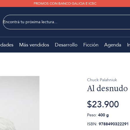
PROMOS CON BANCO GALICIA E ICBC
dades
Más vendidos
Desarrollo
Ficción
Agenda
I
Chuck Palahniuk
Al desnudo
$23.900
Peso:
400 g
ISBN:
9788490322291