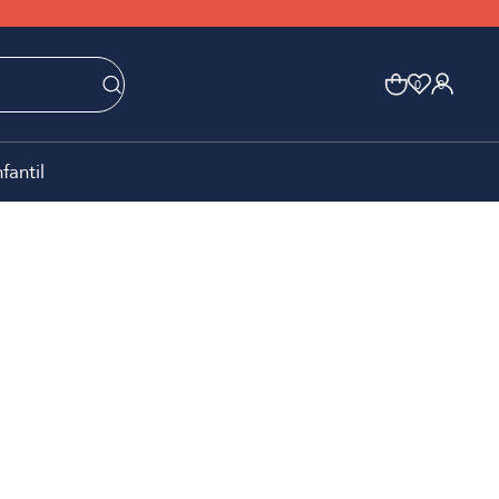
0
0
nfantil