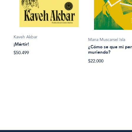
Kaveh Akbar
Mana Muscarsel Isla
¡Mártir!
¿Cómo se que mi per
muriendo?
$50.499
$22.000