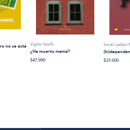
Vigdis Hjorth
Sarah Ladipo 
ro no se está
¿Ha muerto mamá?
(In)dependen
$47.900
$37.000