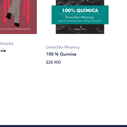
Mark
1002
Manyika
Doeschka Meijsing
cia
$22.
100 % Quimica
$28.900