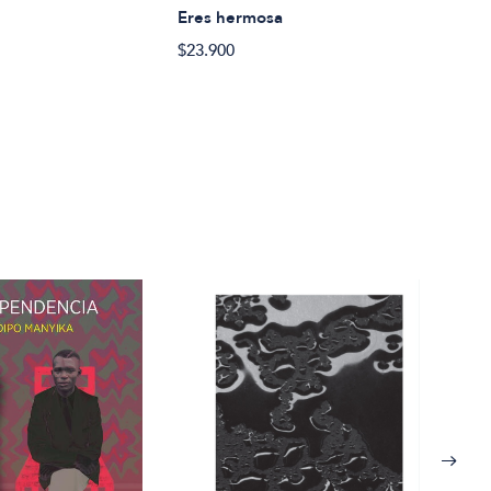
Eres hermosa
Erro
$23.900
$24.