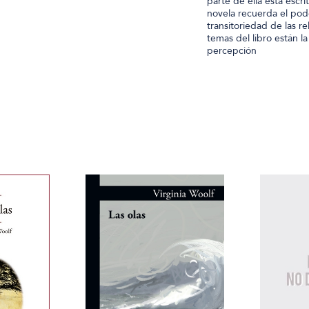
parte de ella está esc
novela recuerda el pode
transitoriedad de las r
temas del libro están la
percepción