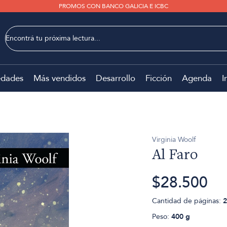
PROMOS CON BANCO GALICIA E ICBC
dades
Más vendidos
Desarrollo
Ficción
Agenda
I
Virginia Woolf
Al Faro
$28.500
Cantidad de páginas:
2
Peso:
400 g