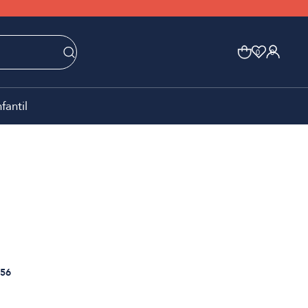
0
0
nfantil
56