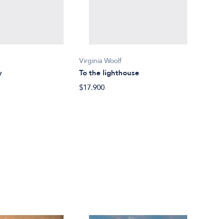
Virgi
Como
$37.
Virginia Woolf
y
To the lighthouse
$17.900