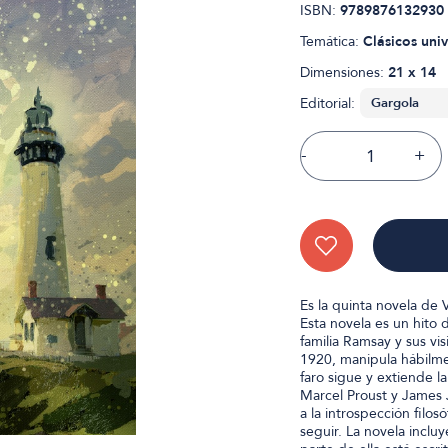
ISBN:
9789876132930
Temática:
Clásicos univ
Dimensiones:
21 x 14
Editorial:
-
+
Es la quinta novela de 
Esta novela es un hito 
familia Ramsay y sus vis
1920, manipula hábilmen
faro sigue y extiende l
Marcel Proust y James J
a la introspección filosó
seguir. La novela inclu