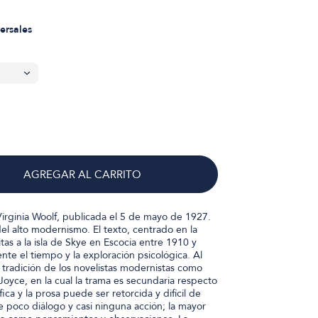
ersales
AGREGAR AL CARRITO
Virginia Woolf, publicada el 5 de mayo de 1927.
del alto modernismo. El texto, centrado en la
itas a la isla de Skye en Escocia entre 1910 y
te el tiempo y la exploración psicológica. Al
a tradición de los novelistas modernistas como
oyce, en la cual la trama es secundaria respecto
fica y la prosa puede ser retorcida y difícil de
ye poco diálogo y casi ninguna acción; la mayor