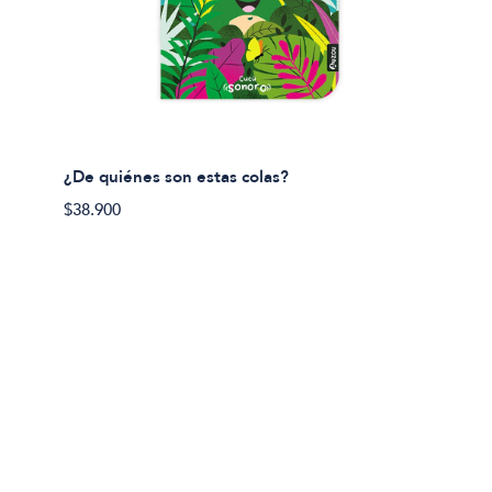
¿De quiénes son estas colas?
¿De qu
$38.900
$38.90