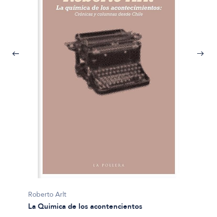
Roberto Arlt
La Quimica de los acontencientos
Roberto