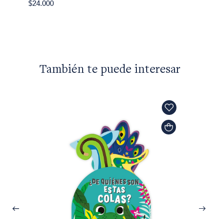
El jug
$24.000
$22.50
También te puede interesar