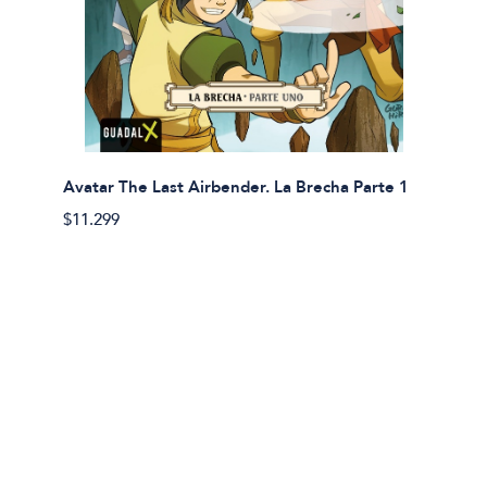
Avatar The Last Airbender. La Brecha Parte 1
Avatar
$11.299
$11.29