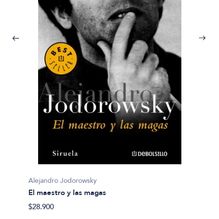
Alejan
La dan
Alejandro Jodorowsky
$51.90
El maestro y las magas
$28.900