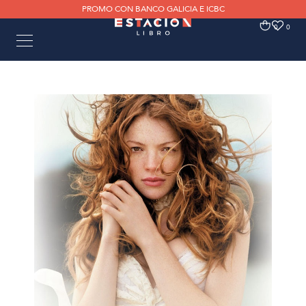
PROMO CON BANCO GALICIA E ICBC
0
0