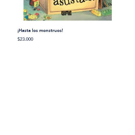
¡Hasta los monstruos!
$23.000
Olivier
Cereci
$23.00