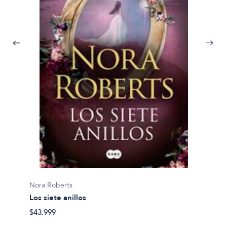
Nora Roberts
Nora R
Los siete anillos
Segun
$43.999
$52.49