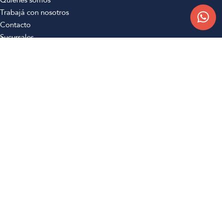
Quiénes somos
Trabajá con nosotros
Contacto
Sucursales
Compra Online
Atención al cliente
Preguntas frecuentes
Términos y condiciones
Botón de arrepentimiento