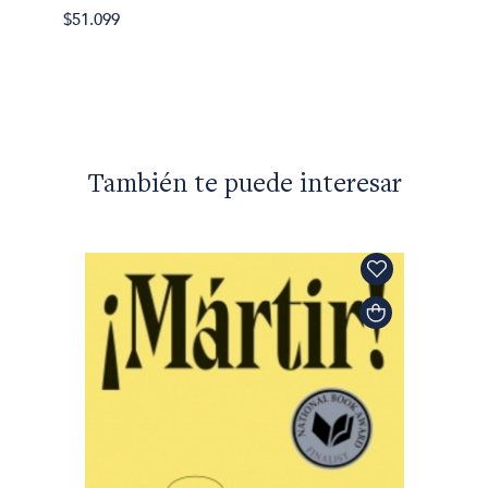
Chimam
$51.099
Ameri
$60.99
También te puede interesar