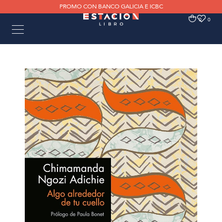
PROMO CON BANCO GALICIA E ICBC
0
0