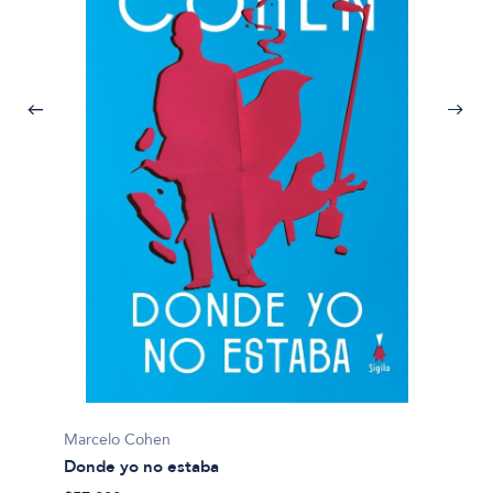
Marcel
Marcelo Cohen
Una mo
Donde yo no estaba
duccion
$35.00