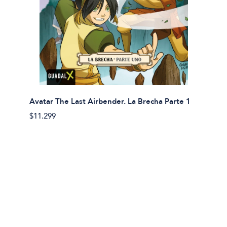
Avatar The Last Airbender. La Brecha Parte 1
Avatar
$11.299
$11.29