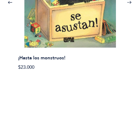
¡Hasta los monstruos!
$23.000
Olivier
Cereci
$23.00