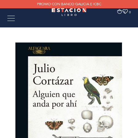
PROMO CON BANCO GALICIA E ICBC
0
0