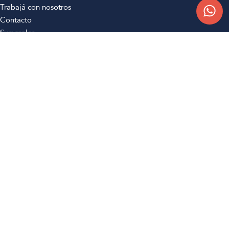
Trabajá con nosotros
Contacto
Sucursales
Compra Online
Atención al cliente
Preguntas frecuentes
Términos y condiciones
Botón de arrepentimiento