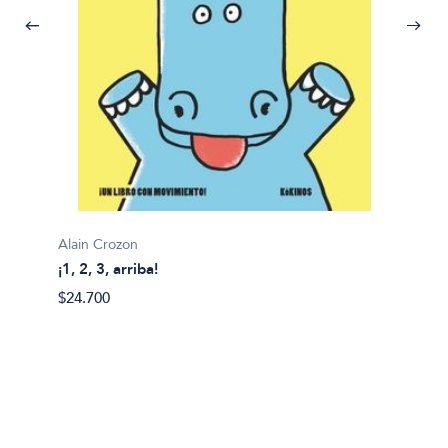
Alain Crozon
¡1, 2, 3, arriba!
Plim pl
$24.700
¡A bañ
$14.99