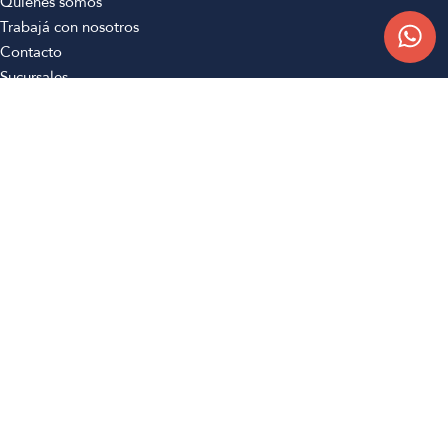
Quiénes somos
Trabajá con nosotros
Contacto
Sucursales
Compra Online
Atención al cliente
Preguntas frecuentes
Términos y condiciones
Botón de arrepentimiento