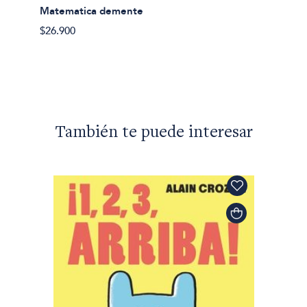
Alicia 
Matematica demente
espejo
ves del
$26.900
$25.00
También te puede interesar