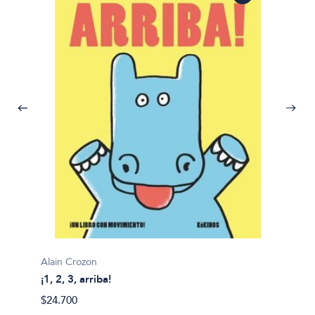
Alain Crozon
¡1, 2, 3, arriba!
Plim pl
$24.700
¡A bañ