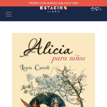
PROMO CON BANCO GALICIA E ICBC
0
0