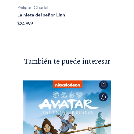
Philippe Claudel
La nieta del señor Linh
Philipp
El inf
$24.999
$43.49
También te puede interesar