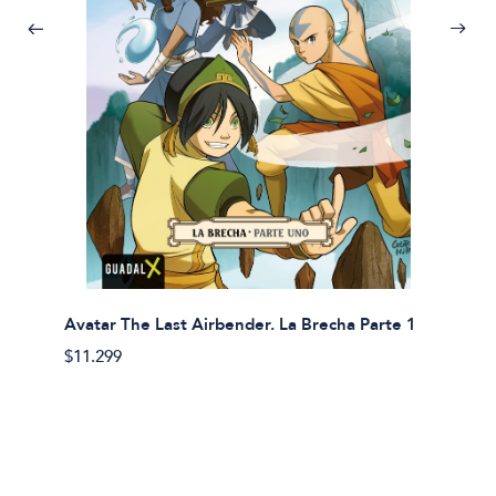
Avatar The Last Airbender. La Brecha Parte 1
Avatar
$11.299
$11.29