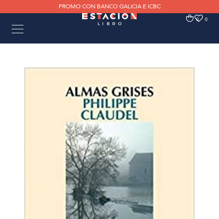
PROMO CON BANCO GALICIA E ICBC
0
0