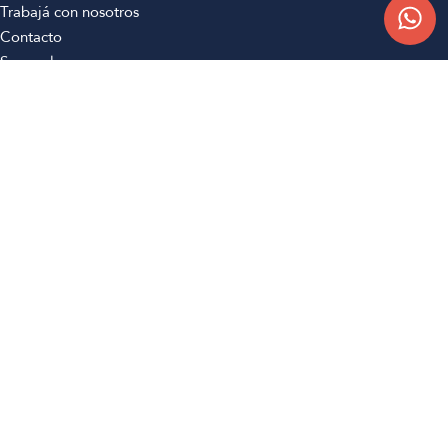
Trabajá con nosotros
Contacto
Sucursales
Compra Online
Atención al cliente
Preguntas frecuentes
Términos y condiciones
Botón de arrepentimiento