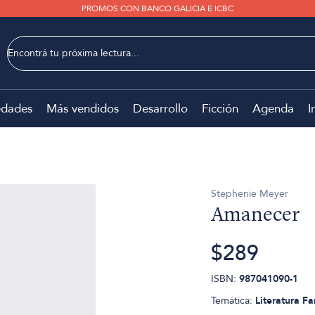
PROMOS CON BANCO GALICIA E ICBC
dades
Más vendidos
Desarrollo
Ficción
Agenda
I
Stephenie Meyer
Amanecer
$289
ISBN:
987041090-1
Temática:
Literatura Fa