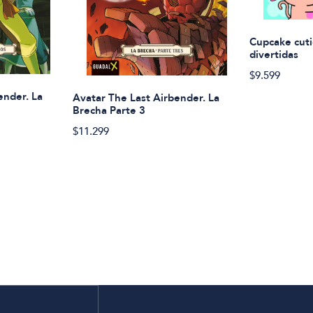
Cupcake cuti
divertidas
$9.599
ender. La
Avatar The Last Airbender. La
Brecha Parte 3
$11.299