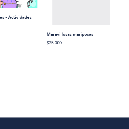
Rued
es - Actividades
$21.
Maravillosas mariposas
$25.000