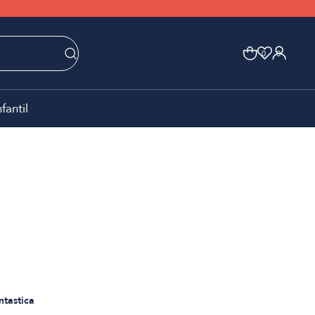
0
0
nfantil
ntastica