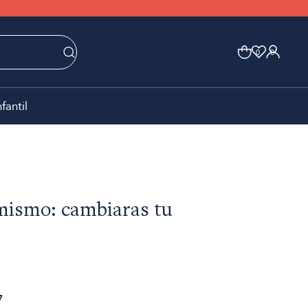
0
0
nfantil
mismo: cambiaras tu
7