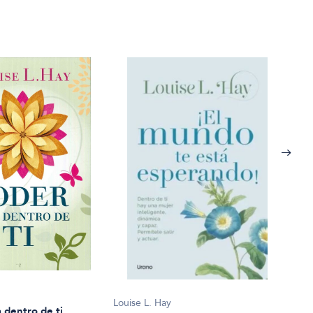
Louis
Louise L. Hay
Uste
 dentro de ti