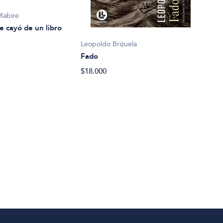
Mabire
e cayó de un libro
Leopoldo Brizuela
Fado
Eliz
$18.000
La c
$27.