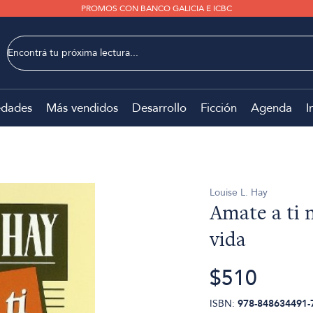
PROMOS CON BANCO GALICIA E ICBC
dades
Más vendidos
Desarrollo
Ficción
Agenda
I
Louise L. Hay
Amate a ti 
vida
$510
ISBN:
978-848634491-