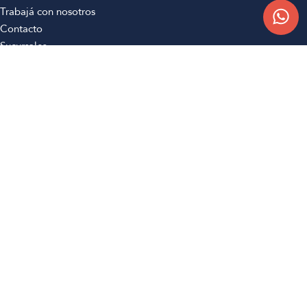
Trabajá con nosotros
Contacto
Sucursales
Compra Online
Atención al cliente
Preguntas frecuentes
Términos y condiciones
Botón de arrepentimiento