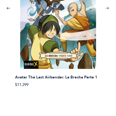
Avatar The Last Airbender. La Brecha Parte 1
Avatar
$11.299
$11.29