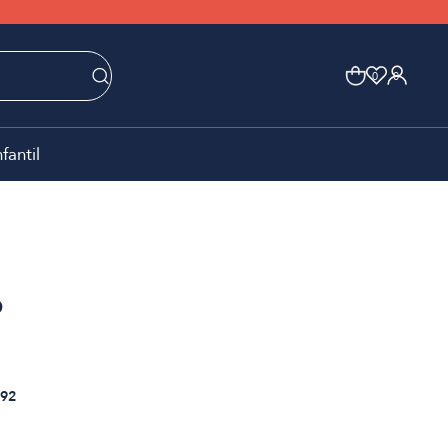
0
0
nfantil
o
92