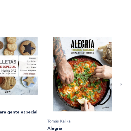
para gente especial
Rose 
Tomás Kalika
Alim
Alegría