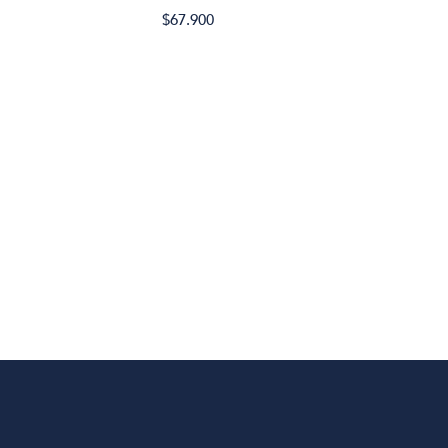
$31.
$67.900