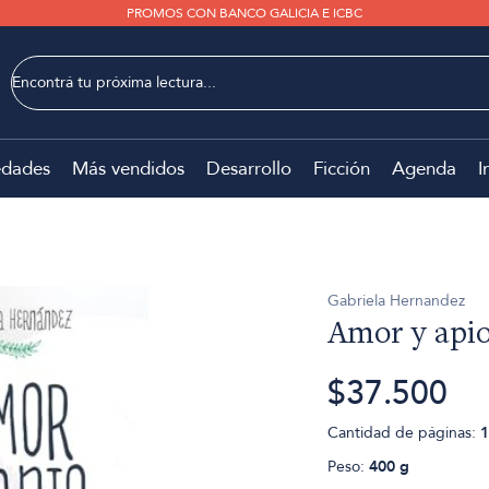
PROMOS CON BANCO GALICIA E ICBC
dades
Más vendidos
Desarrollo
Ficción
Agenda
I
Gabriela Hernandez
Amor y api
$37.500
Cantidad de páginas:
1
Peso:
400 g