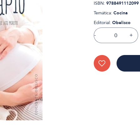
ISBN:
9788491112099
Temática:
Cocina
Editorial:
Obelisco
-
+