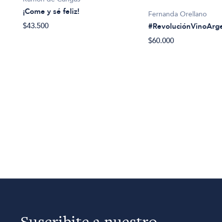
¡Come y sé feliz!
Fernanda Orellano
$43.500
#RevoluciónVinoArg
$60.000