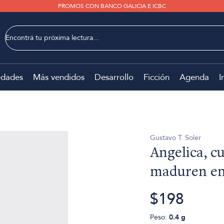
PROMOS CON BANCO GALICIA E ICBC
dades
Más vendidos
Desarrollo
Ficción
Agenda
I
Gustavo T. Soler
Angelica, c
maduren en
$198
Peso:
0.4 g