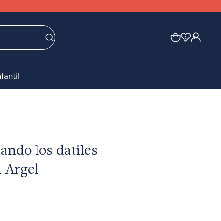
0
0
nfantil
uando los datiles
 Argel