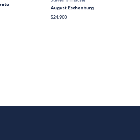
Steven Millhauser
Canc
reto
August Eschenburg
$56.
$24.900