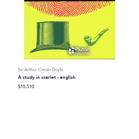
Selva 
Sir Arthur Conan Doyle
Brickm
A study in scarlet - english
$34.90
$15.510