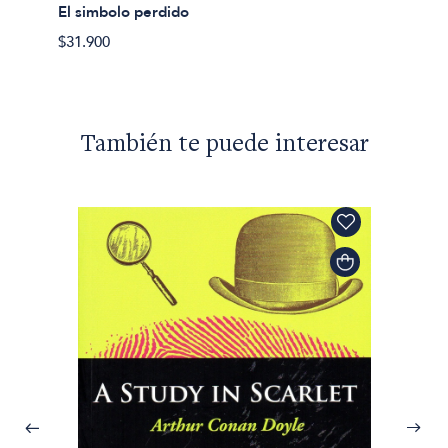
El últ
El simbolo perdido
$57.90
$31.900
También te puede interesar