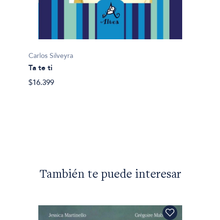
Carlos Silveyra
Ta te ti
$16.399
Carlos 
Coplas
$11.00
También te puede interesar