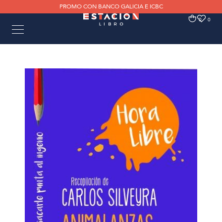
PROMO CON BANCO GALICIA E ICBC
0
0