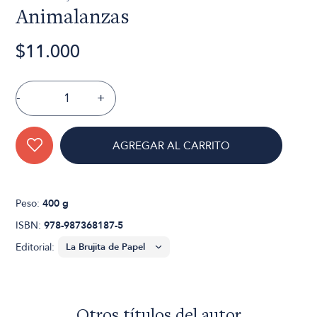
Animalanzas
$11.000
-
+
AGREGAR AL CARRITO
Peso:
400 g
ISBN:
978-987368187-5
Editorial:
Otros títulos del autor