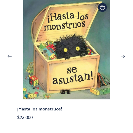
¡Hasta los monstruos!
$23.000
Olivier
Cereci