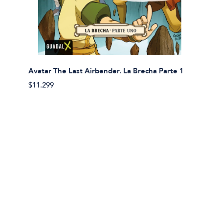
Avatar The Last Airbender. La Brecha Parte 1
Avatar
$11.299
$11.29