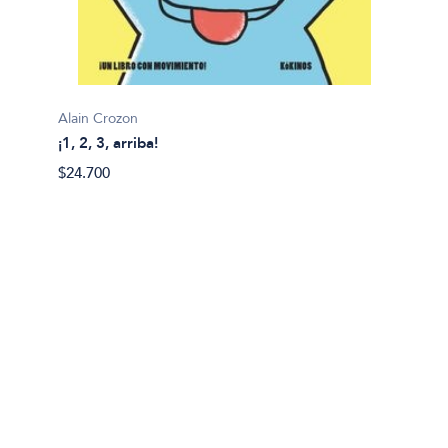
Alain Crozon
¡1, 2, 3, arriba!
Plim pl
$24.700
¡A bañ
$14.99