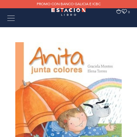
PROMO CON BANCO GALICIA E ICBC
0
0