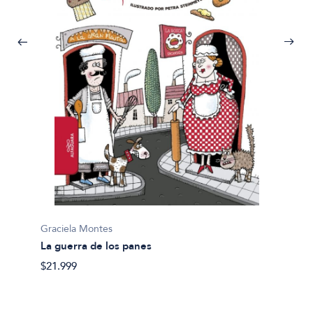
Gracie
Graciela Montes
La bat
La guerra de los panes
$29.90
$21.999