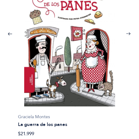
Gracie
Graciela Montes
La bat
La guerra de los panes
$29.90
$21.999