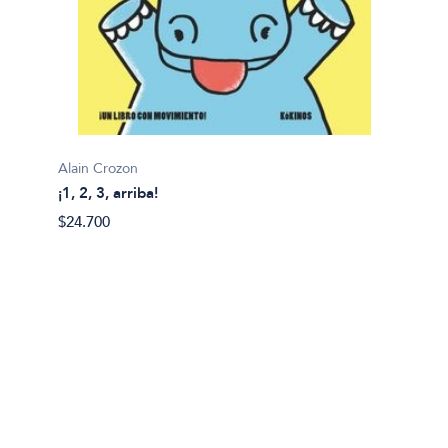
Alain Crozon
¡1, 2, 3, arriba!
Plim pl
$24.700
¡A bañ
$14.99