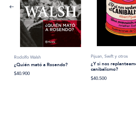
Pijuan, Swift y otros
Rodolfo Walsh
¿Y si nos replanteam
¿Quién mató a Rosendo?
canibalismo?
$40.900
ueva
$40.500