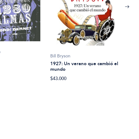
n
Bill Bryson
Geor
1927: Un verano que cambió el
198
mundo
$24.
$43.000