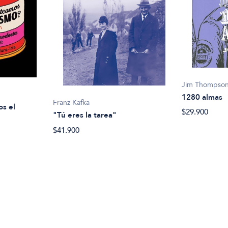
Jim Thompso
1280 almas
Franz Kafka
os el
$29.900
"Tú eres la tarea"
$41.900