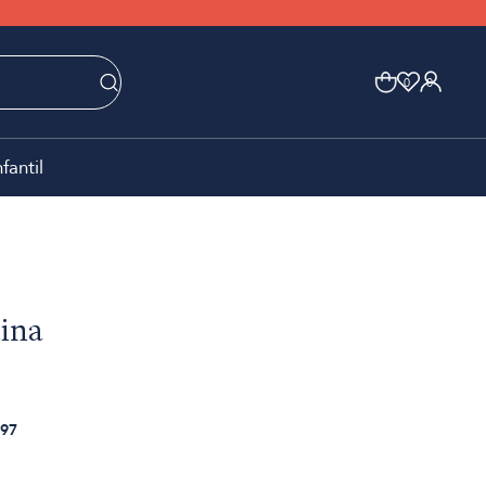
0
0
nfantil
ina
97