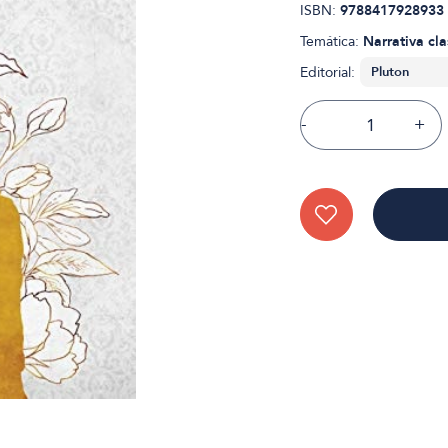
ISBN:
9788417928933
Temática:
Narrativa cla
Editorial:
-
+