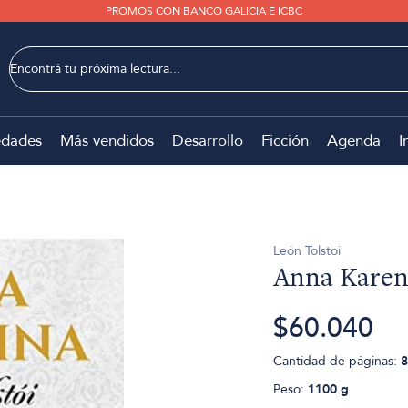
PROMOS CON BANCO GALICIA E ICBC
dades
Más vendidos
Desarrollo
Ficción
Agenda
I
León Tolstoi
Anna Karen
$60.040
Cantidad de páginas:
8
Peso:
1100 g