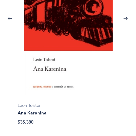
León To
León Tolstoi
La esc
Ana Karenina
$32.50
$35.380