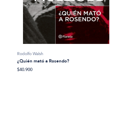
Pijuan, 
Rodolfo Walsh
¿Y si 
¿Quién mató a Rosendo?
$40.50
$40.900