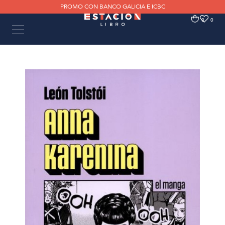
PROMO CON BANCO GALICIA E ICBC
0
0