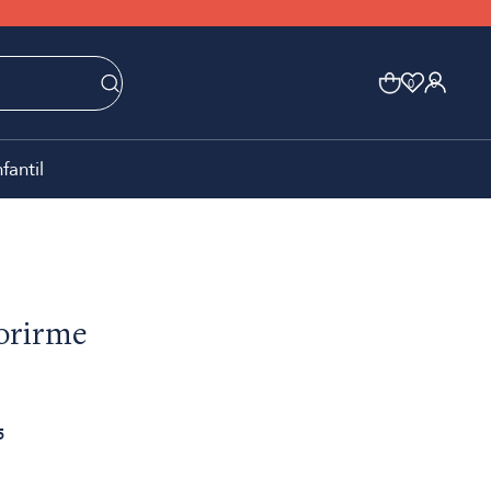
0
0
nfantil
orirme
5