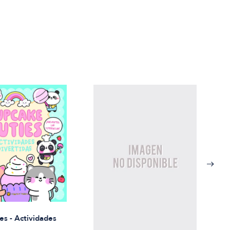
Rued
es - Actividades
$21.