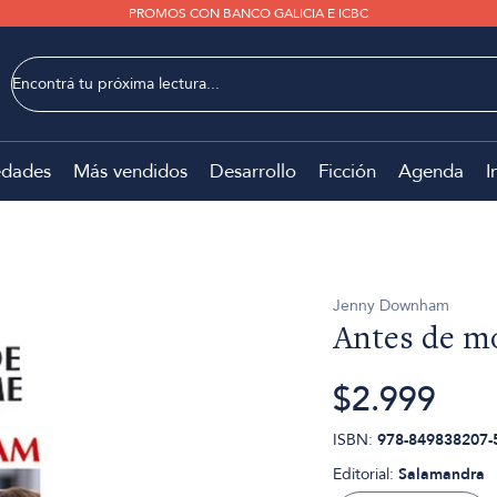
PROMOS CON BANCO GALICIA E ICBC
dades
Más vendidos
Desarrollo
Ficción
Agenda
I
Jenny Downham
Antes de m
$2.999
ISBN:
978-849838207-
Editorial:
Salamandra