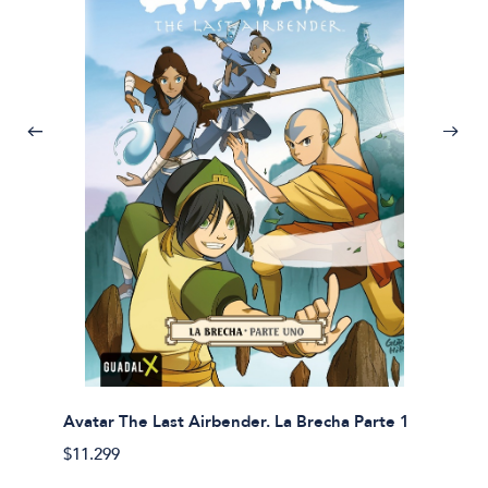
Avatar The Last Airbender. La Brecha Parte 1
Avatar
$11.299
$11.29