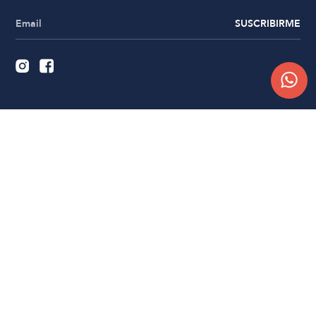
SUSCRIBIRME
Quiénes somos
Trabajá con nosotros
Contacto
Sucursales
Compra Online
Atención al cliente