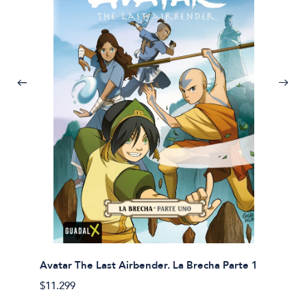
Avatar The Last Airbender. La Brecha Parte 1
Avatar
$11.299
$11.29