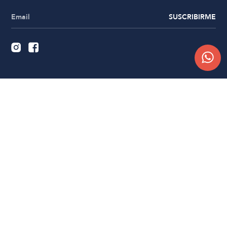
SUSCRIBIRME
Quiénes somos
Trabajá con nosotros
Contacto
Sucursales
Compra Online
Atención al cliente