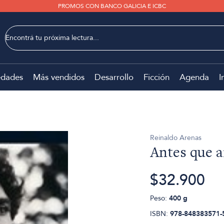
PROMOS CON BANCO GALICIA E ICBC
dades
Más vendidos
Desarrollo
Ficción
Agenda
I
Reinaldo Arenas
Antes que 
$32.900
Peso:
400 g
ISBN:
978-848383571-