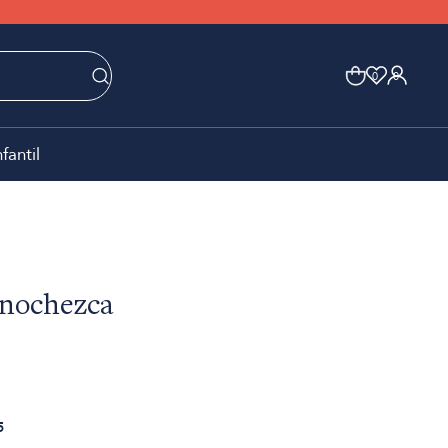
0
0
nfantil
anochezca
5