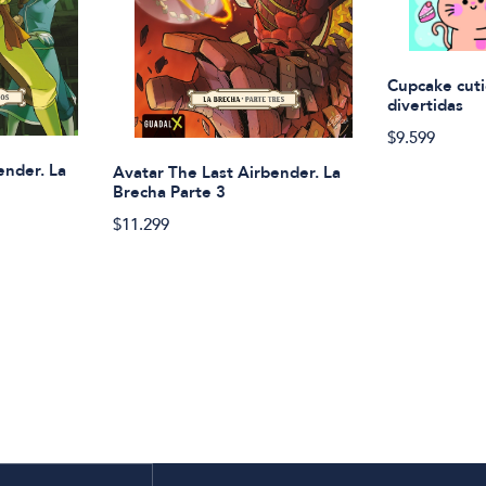
Cupcake cuti
divertidas
$9.599
ender. La
Avatar The Last Airbender. La
Brecha Parte 3
$11.299