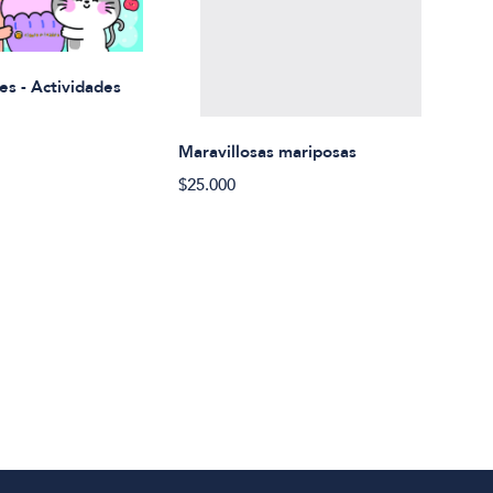
Rued
es - Actividades
$21.
Maravillosas mariposas
$25.000