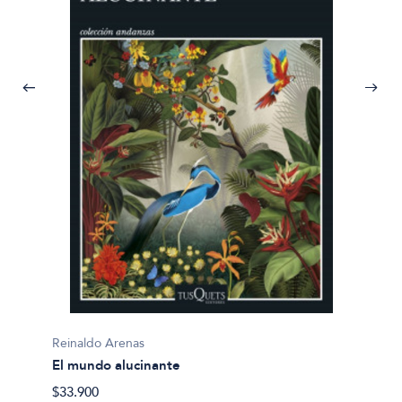
Reinaldo Arenas
Reinal
El mundo alucinante
Arturo,
$33.900