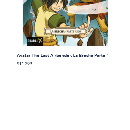
Avatar The Last Airbender. La Brecha Parte 1
Avatar
$11.299
$11.29