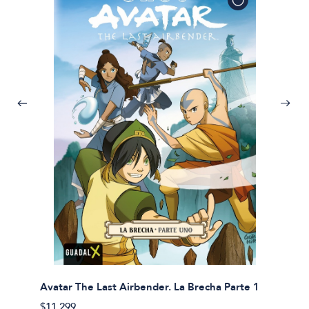
Avatar The Last Airbender. La Brecha Parte 1
Avatar
$11.299