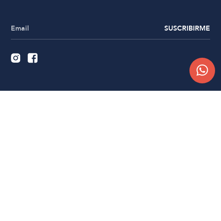
SUSCRIBIRME
Quiénes somos
Trabajá con nosotros
Contacto
Sucursales
Compra Online