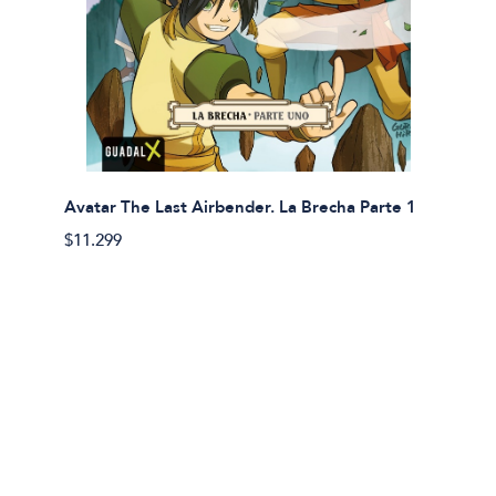
Avatar The Last Airbender. La Brecha Parte 1
Avatar
$11.299
$11.29