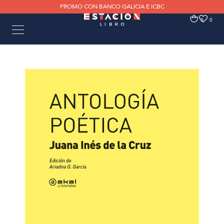
PROMO CON BANCO GALICIA E ICBC
0
0