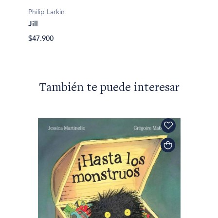
Philip Larkin
Philip L
Jill
Una ch
$47.900
$50.90
También te puede interesar