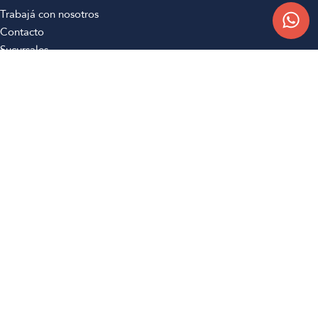
Trabajá con nosotros
Contacto
Sucursales
Compra Online
Atención al cliente
Preguntas frecuentes
Términos y condiciones
Botón de arrepentimiento