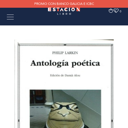
PROMO CON BANCO GALICIA E ICBC
0
0