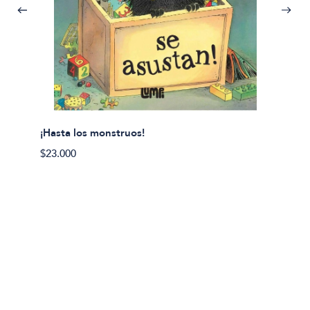
¡Hasta los monstruos!
$23.000
Olivier
Cereci
$23.00