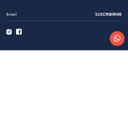
SUSCRIBIRME
Quiénes somos
Trabajá con nosotros
Contacto
Sucursales
Compra Online
Atención al cliente