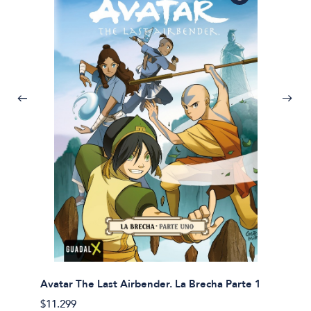
Avatar The Last Airbender. La Brecha Parte 1
Avatar
$11.299
$11.29