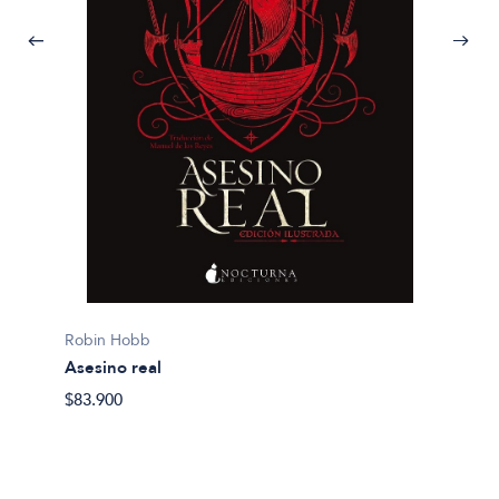
Robin Hobb
Robin 
Asesino real
La bús
$83.900
$87.32