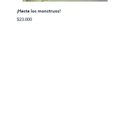
¡Hasta los monstruos!
$23.000
Olivier
Cereci
$23.00