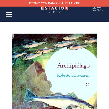
PROMO CON BANCO GALICIA E ICBC
0
0