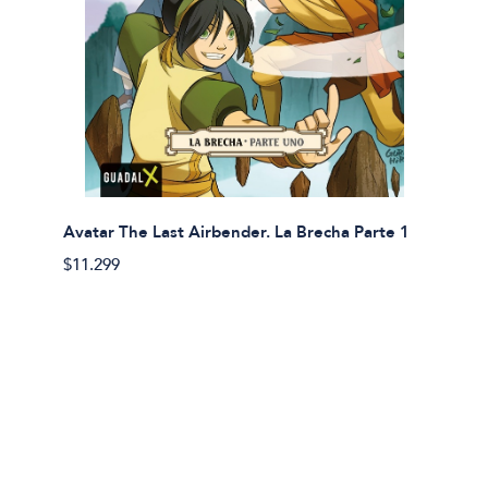
Avatar The Last Airbender. La Brecha Parte 1
Avatar
$11.299
$11.29