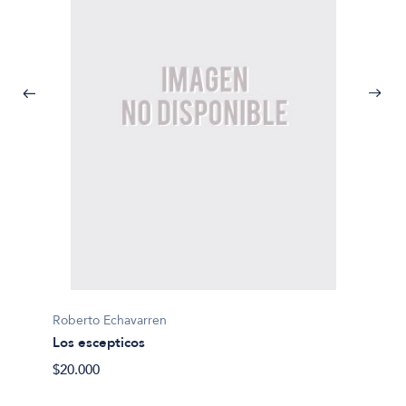
Roberto Echavarren
Robert
Los escepticos
Arte a
$20.000
$11.70